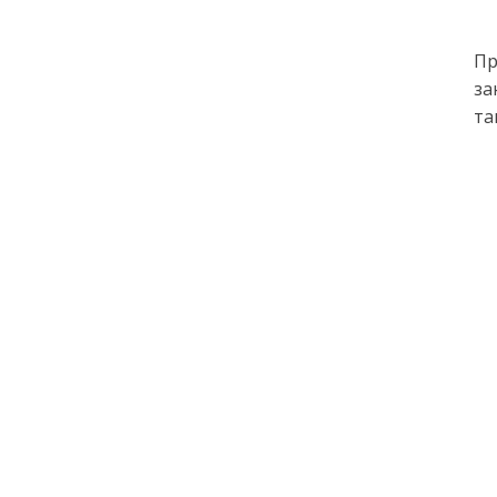
Пр
за
та