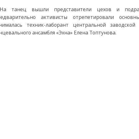
На танец вышли представители цехов и подраз
едварительно активисты отрепетировали основн
нималась техник-лаборант центральной заводской 
нцевального ансамбля «Эхна» Елена Топтунова.